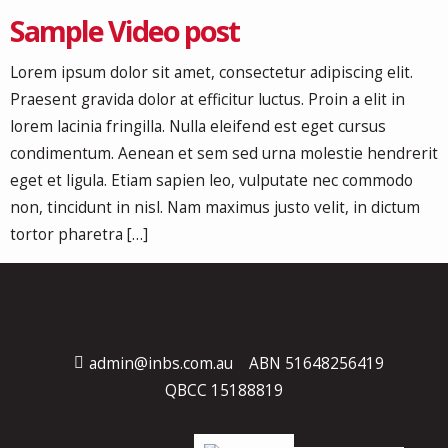
Sample Video post
Lorem ipsum dolor sit amet, consectetur adipiscing elit.
Praesent gravida dolor at efficitur luctus. Proin a elit in
lorem lacinia fringilla. Nulla eleifend est eget cursus
condimentum. Aenean et sem sed urna molestie hendrerit
eget et ligula. Etiam sapien leo, vulputate nec commodo
non, tincidunt in nisl. Nam maximus justo velit, in dictum
tortor pharetra […]
admin@inbs.com.au
ABN 51648256419
QBCC 15188819